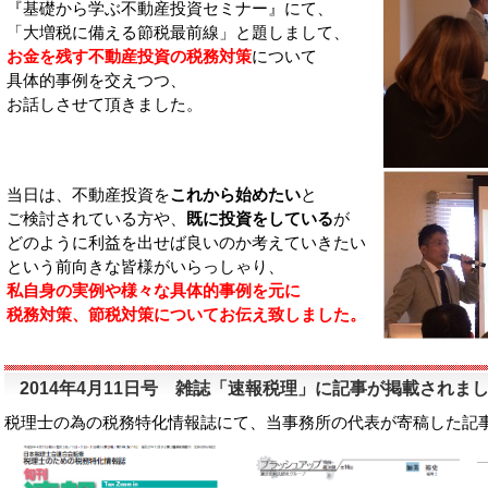
『基礎から学ぶ不動産投資セミナー』にて、
「大増税に備える節税最前線」と題しまして、
お金を残す不動産投資の税務対策
について
具体的事例を交えつつ、
お話しさせて頂きました。
当日は、不動産投資を
これから始めたい
と
ご検討されている方や、
既に投資をしている
が
どのように利益を出せば良いのか考えていきたい
という前向きな皆様がいらっしゃり、
私自身の実例や様々な具体的事例を元に
税務対策、節税対策についてお伝え致しました。
2014年4月11日号 雑誌「速報税理」に記事が掲載されま
税理士の為の税務特化情報誌にて、当事務所の代表が寄稿した記