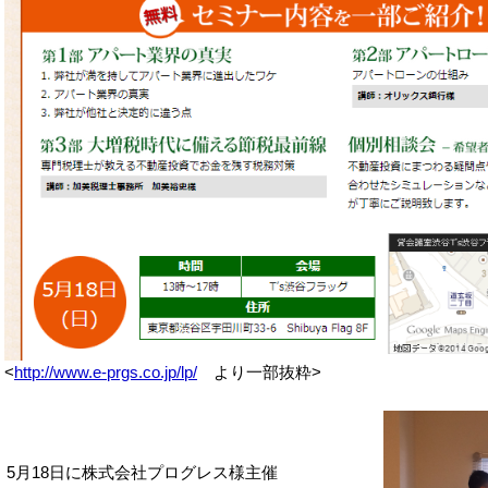
<
http://www.e-prgs.co.jp/lp/
より一部抜粋>
5月18日に株式会社プログレス様主催