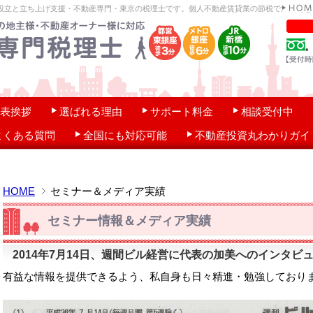
設立と立ち上げ支援・不動産専門・東京の税理士です。個人不動産賃貸業の節税で法人化を
表挨拶
選ばれる理由
サポート料金
相談受付中
よくある質問
全国にも対応可能
不動産投資丸わかりガイ
HOME
セミナー＆メディア実績
セミナー情報＆メディア実績
2014年7月14日、週間ビル経営に代表の加美へのインタビ
有益な情報を提供できるよう、私自身も日々精進・勉強しており