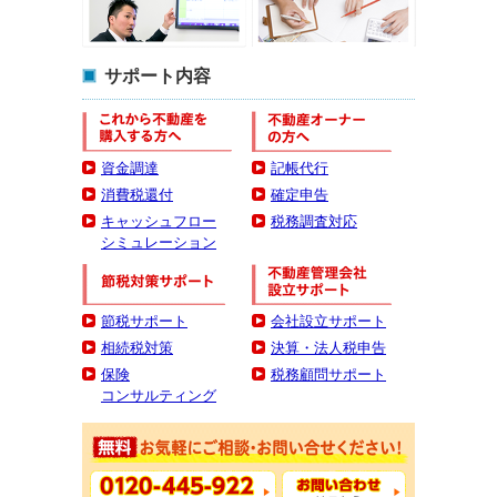
サポート内容
資金調達
記帳代行
消費税還付
確定申告
キャッシュフロー
税務調査対応
シミュレーション
節税サポート
会社設立サポート
相続税対策
決算・法人税申告
保険
税務顧問サポート
コンサルティング