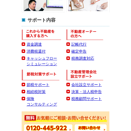
サポート内容
資金調達
記帳代行
消費税還付
確定申告
キャッシュフロー
税務調査対応
シミュレーション
節税サポート
会社設立サポート
相続税対策
決算・法人税申告
保険
税務顧問サポート
コンサルティング