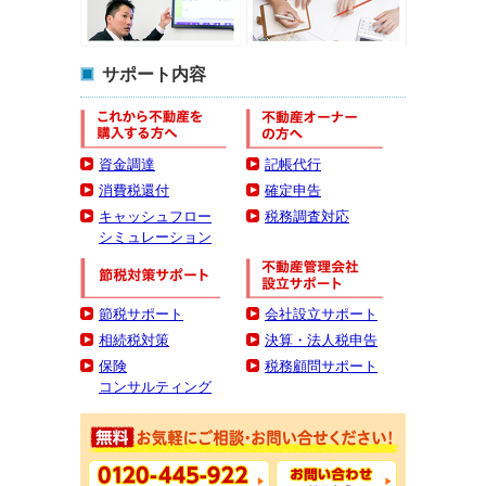
サポート内容
資金調達
記帳代行
消費税還付
確定申告
キャッシュフロー
税務調査対応
シミュレーション
節税サポート
会社設立サポート
相続税対策
決算・法人税申告
保険
税務顧問サポート
コンサルティング