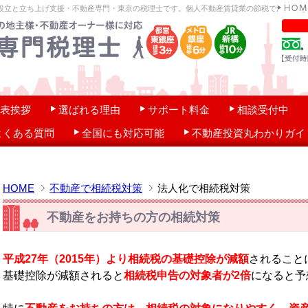
設立と立ち上げ支援・不動産専門・東京の税理士です。個人不動産賃貸業の節税で法人化を
表挨拶
選ばれる理由
サポート料金
相談受付中
よくある質問
全国にも対応可能
不動産投資丸わかりガイ
HOME
不動産で相続税対策
法人化で相続税対策
不動産をお持ちの方の相続対策
平成27年（2015年）より相続税の基礎控除が減額
されること
基礎控除が減額されると
相続税申告の対象者が2倍
になると予