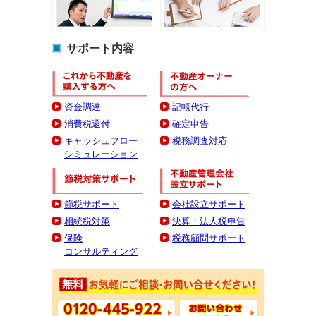
サポート内容
資金調達
記帳代行
消費税還付
確定申告
キャッシュフロー
税務調査対応
シミュレーション
節税サポート
会社設立サポート
相続税対策
決算・法人税申告
保険
税務顧問サポート
コンサルティング