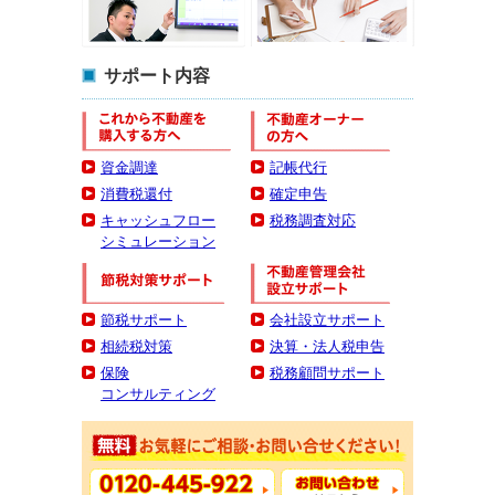
サポート内容
資金調達
記帳代行
消費税還付
確定申告
キャッシュフロー
税務調査対応
シミュレーション
節税サポート
会社設立サポート
相続税対策
決算・法人税申告
保険
税務顧問サポート
コンサルティング